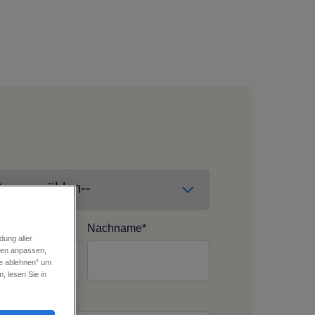
e
*
Nachname
*
dung aller
nzen anpassen,
le ablehnen" um
 lesen Sie in
l. E-Mail
*