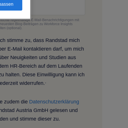
passen
möchte regelmäßige E-Mail-Benachrichtigungen mit
neuesten Blog-Beiträgen zu Workforce Insights
lten (optional).
Ich stimme zu, dass Randstad mich
per E-Mail kontaktieren darf, um mich
über Neuigkeiten und Studien aus
dem HR-Bereich auf dem Laufenden
zu halten. Diese Einwilligung kann ich
jederzeit widerrufen.
*
be zudem die
Datenschutzerklärung
ndstad Austria GmbH gelesen und
den und stimme dieser zu.