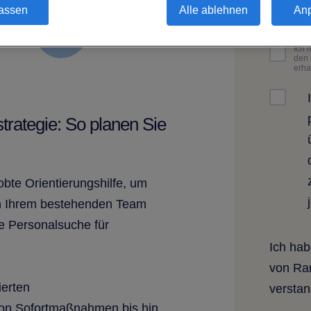
assen
Alle ablehnen
An
Ich 
den 
erha
strategie: So planen Sie
obte Orientierungshilfe, um
 in Ihrem bestehenden Team
ne Personalsuche für
Ich ha
von Ra
ierten
verstan
 von Sofortmaßnahmen bis hin