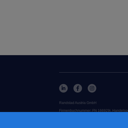
Randstad Austria GmbH
Firmenbuchnummer: FN 166929i, Handelsge
Firmensitz: Neubaugasse 43/1/1-2, 1070 Wi
RANDSTAD
ist ein eingetragenes Mar